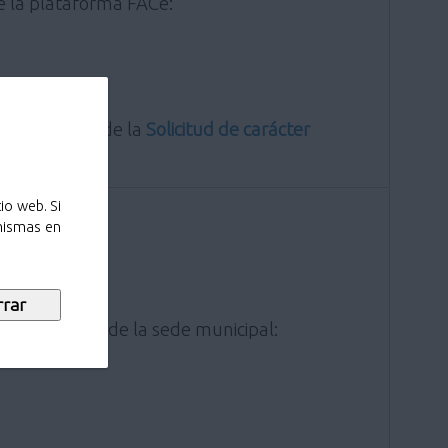
e la plataforma FACe:
ón (a través de la
Solicitud de carácter
io web. Si
 mismas en
electrónico de la sede municipal: