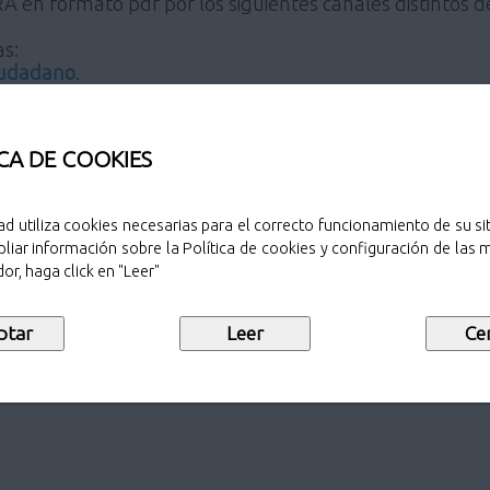
 en formato pdf por los siguientes canales distintos d
as:
Ciudadano
.
s a relacionarse electrónicamente con la Administración
a sede electrónica del Ayuntamiento de Pozuelo de Alarc
CA DE COOKIES
A ELECTRÓNICA:
ad utiliza cookies necesarias para el correcto funcionamiento de su sit
liar información sobre la Política de cookies y configuración de las
or, haga click en "Leer"
NO ELECTRÓNICA en formato pdf a través del Registro 