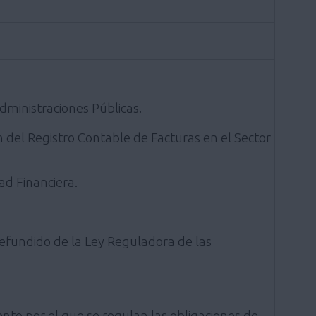
dministraciones Públicas.
n del Registro Contable de Facturas en el Sector
ad Financiera.
 refundido de la Ley Reguladora de las
nto por el que se regulan las obligaciones de