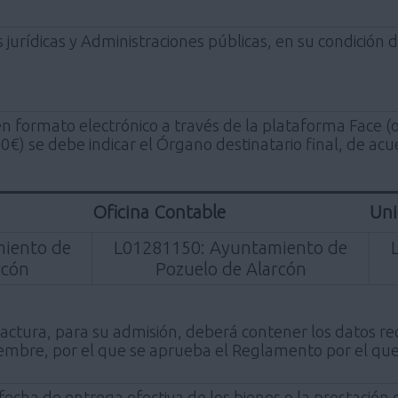
s jurídicas y Administraciones públicas, en su condici
 en formato electrónico a través de la plataforma Face (
€) se debe indicar el Órgano destinatario final, de acue
Oficina Contable
Uni
iento de
L01281150: Ayuntamiento de
rcón
Pozuelo de Alarcón
factura, para su admisión, deberá contener los datos rec
mbre, por el que se aprueba el Reglamento por el que 
fecha de entrega efectiva de los bienes o la prestación 