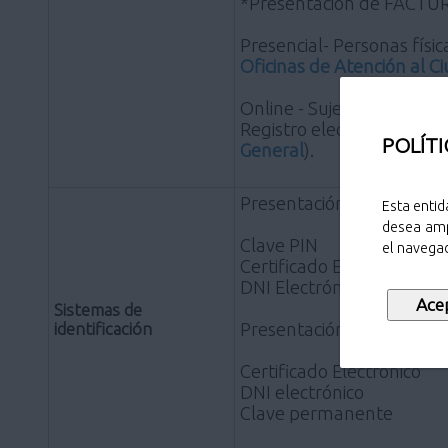
*Presentación de FACTURA
Presencial- Personas físic
Oficinas de Atención al 
Online - Sujetos obligado
Registro electrónico de l
POLÍTI
General
).
Presentación de FACTUR
Esta entid
desea amp
Clave PIN
el navegad
Certificado Electrónico
DNI Electrónico
Sistemas de
identificación
Presentación de FACTURA 
Certificado Electrónico
DNI electrónico
Clave permanente