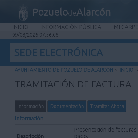
Pozuelo
Alarcón
de
INICIO
INFORMACIÓN PÚBLICA
MI CARP
09/08/2026 07:56:09
SEDE ELECTRÓNICA
AYUNTAMIENTO DE POZUELO DE ALARCÓN
>
INICIO
>
TRAMITACIÓN DE FACTURA
Información
Documentación
Tramitar Ahora
Información
Presentación de facturas 
pago.
Descripción