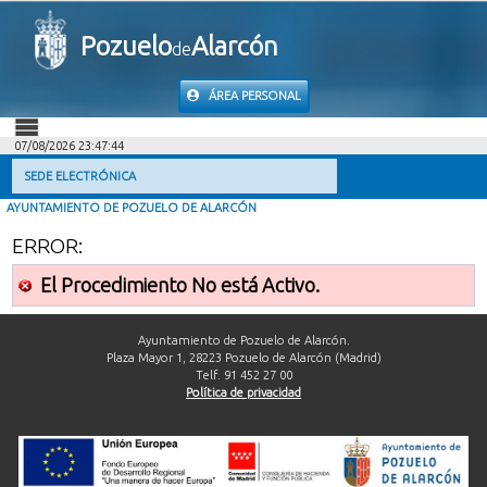
Pozuelo
Alarcón
de
ÁREA PERSONAL
07/08/2026 23:47:44
INICIO
SEDE ELECTRÓNICA
AYUNTAMIENTO DE POZUELO DE ALARCÓN
INFORMACIÓN PÚBLICA
ERROR:
MI CARPETA
El Procedimiento No está Activo.
INFORMACIÓN MUNICIPAL
Ayuntamiento de Pozuelo de Alarcón.
Plaza Mayor 1, 28223 Pozuelo de Alarcón (Madrid)
Telf. 91 452 27 00
AYUDA
Política de privacidad