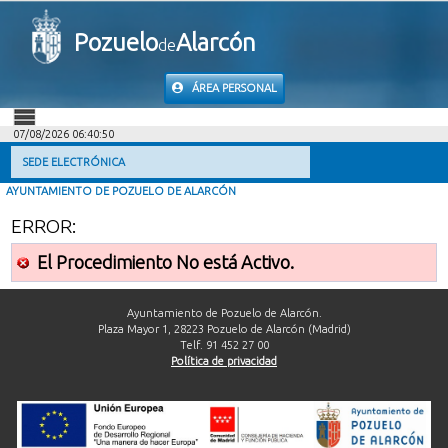
Pozuelo
Alarcón
de
ÁREA PERSONAL
07/08/2026 06:40:50
INICIO
SEDE ELECTRÓNICA
AYUNTAMIENTO DE POZUELO DE ALARCÓN
INFORMACIÓN PÚBLICA
ERROR:
MI CARPETA
El Procedimiento No está Activo.
INFORMACIÓN MUNICIPAL
Ayuntamiento de Pozuelo de Alarcón.
Plaza Mayor 1, 28223 Pozuelo de Alarcón (Madrid)
Telf. 91 452 27 00
AYUDA
Política de privacidad