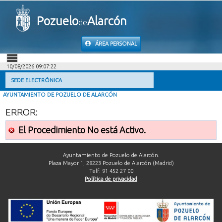
Pozuelo
Alarcón
de
ÁREA PERSONAL
10/08/2026 09:07:22
INICIO
SEDE ELECTRÓNICA
AYUNTAMIENTO DE POZUELO DE ALARCÓN
INFORMACIÓN PÚBLICA
ERROR:
MI CARPETA
El Procedimiento No está Activo.
INFORMACIÓN MUNICIPAL
Ayuntamiento de Pozuelo de Alarcón.
Plaza Mayor 1, 28223 Pozuelo de Alarcón (Madrid)
Telf. 91 452 27 00
AYUDA
Política de privacidad