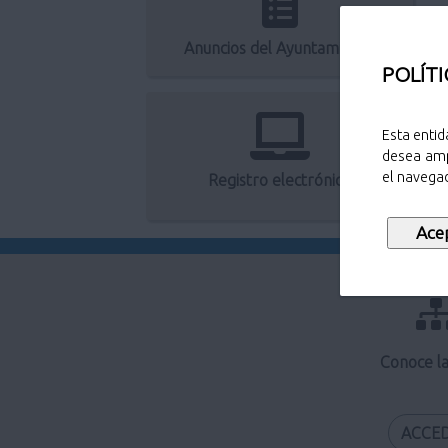
Anuncios del Ayuntamiento
POLÍTI
Esta entid
desea amp
el navegad
Registro electrónico
Conoce l
ACCE