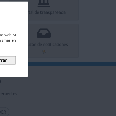
Portal de transparencia
io web. Si
 mismas en
Mi buzón de notificaciones
recuentes
DER