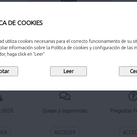
Perfil del contratante
CA DE COOKIES
ad utiliza cookies necesarias para el correcto funcionamiento de su sit
liar información sobre la Política de cookies y configuración de las
Verificación de documentos
or, haga click en "Leer"
electrónicos
a SEDE
Quejas y sugerencias
Preguntas f
DER
ACCEDER
ACCE