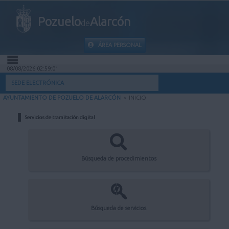
Pozuelo
Alarcón
de
ÁREA PERSONAL
08/08/2026 02:59:01
INICIO
SEDE ELECTRÓNICA
AYUNTAMIENTO DE POZUELO DE ALARCÓN
>
INICIO
INFORMACIÓN PÚBLICA
Servicios de tramitación digital
MI CARPETA
INFORMACIÓN MUNICIPAL
Búsqueda de procedimientos
AYUDA
Búsqueda de servicios