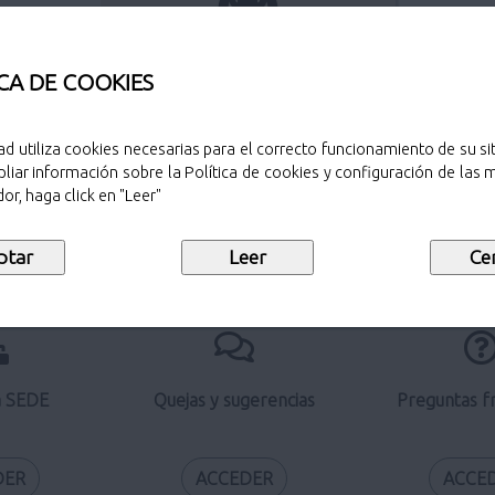
Perfil del contratante
CA DE COOKIES
ad utiliza cookies necesarias para el correcto funcionamiento de su sit
liar información sobre la Política de cookies y configuración de las
Verificación de documentos
or, haga click en "Leer"
electrónicos
a SEDE
Quejas y sugerencias
Preguntas f
DER
ACCEDER
ACCE