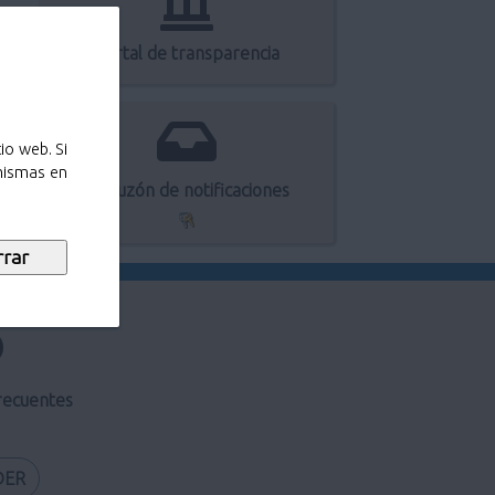
Portal de transparencia
io web. Si
 mismas en
Mi buzón de notificaciones
recuentes
DER