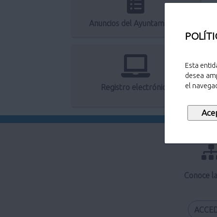
Anuncios del Ayuntamiento
POLÍTI
Esta entid
desea amp
el navegad
Registro electrónico
Conoce l
ACCE