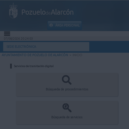
Pozuelo
Alarcón
de
ÁREA PERSONAL
07/08/2026 20:24:03
INICIO
SEDE ELECTRÓNICA
AYUNTAMIENTO DE POZUELO DE ALARCÓN
>
INICIO
INFORMACIÓN PÚBLICA
Servicios de tramitación digital
MI CARPETA
INFORMACIÓN MUNICIPAL
Búsqueda de procedimientos
AYUDA
Búsqueda de servicios