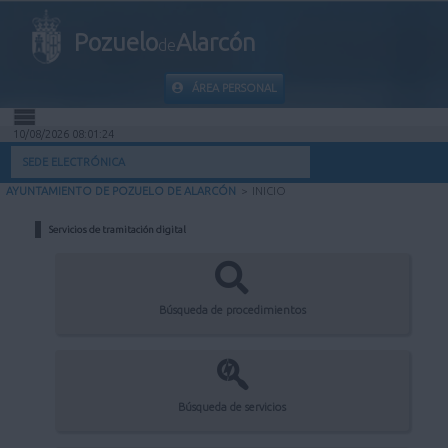
Pozuelo
Alarcón
de
ÁREA PERSONAL
10/08/2026 08:01:24
INICIO
SEDE ELECTRÓNICA
AYUNTAMIENTO DE POZUELO DE ALARCÓN
>
INICIO
INFORMACIÓN PÚBLICA
Servicios de tramitación digital
MI CARPETA
INFORMACIÓN MUNICIPAL
Búsqueda de procedimientos
AYUDA
Búsqueda de servicios