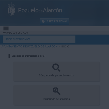
Pozuelo
Alarcón
de
ÁREA PERSONAL
07/08/2026 06:37:00
INICIO
SEDE ELECTRÓNICA
AYUNTAMIENTO DE POZUELO DE ALARCÓN
>
INICIO
INFORMACIÓN PÚBLICA
Servicios de tramitación digital
MI CARPETA
INFORMACIÓN MUNICIPAL
Búsqueda de procedimientos
AYUDA
Búsqueda de servicios