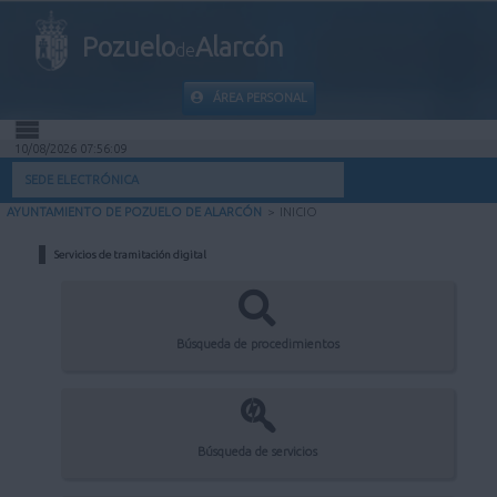
Pozuelo
Alarcón
de
ÁREA PERSONAL
10/08/2026 07:56:09
INICIO
SEDE ELECTRÓNICA
AYUNTAMIENTO DE POZUELO DE ALARCÓN
>
INICIO
INFORMACIÓN PÚBLICA
Servicios de tramitación digital
MI CARPETA
INFORMACIÓN MUNICIPAL
Búsqueda de procedimientos
AYUDA
Búsqueda de servicios