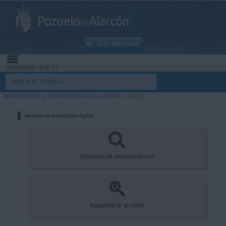
Pozuelo
Alarcón
de
ÁREA PERSONAL
09/08/2026 14:05:37
INICIO
SEDE ELECTRÓNICA
AYUNTAMIENTO DE POZUELO DE ALARCÓN
>
INICIO
INFORMACIÓN PÚBLICA
Servicios de tramitación digital
MI CARPETA
INFORMACIÓN MUNICIPAL
Búsqueda de procedimientos
AYUDA
Búsqueda de servicios