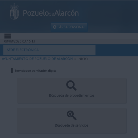
Pozuelo
Alarcón
de
ÁREA PERSONAL
08/08/2026 03:16:13
INICIO
SEDE ELECTRÓNICA
AYUNTAMIENTO DE POZUELO DE ALARCÓN
>
INICIO
INFORMACIÓN PÚBLICA
Servicios de tramitación digital
MI CARPETA
INFORMACIÓN MUNICIPAL
Búsqueda de procedimientos
AYUDA
Búsqueda de servicios