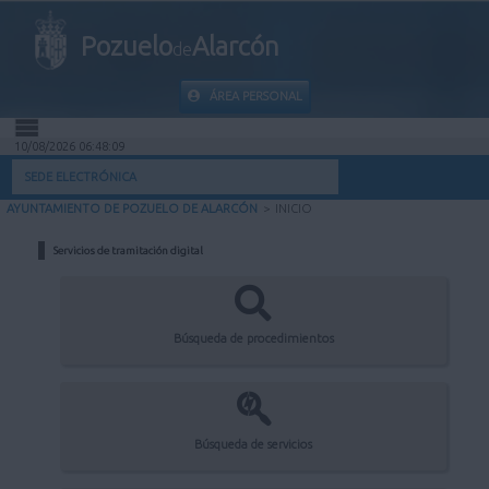
Pozuelo
Alarcón
de
ÁREA PERSONAL
10/08/2026 06:48:09
INICIO
SEDE ELECTRÓNICA
AYUNTAMIENTO DE POZUELO DE ALARCÓN
>
INICIO
INFORMACIÓN PÚBLICA
Servicios de tramitación digital
MI CARPETA
INFORMACIÓN MUNICIPAL
Búsqueda de procedimientos
AYUDA
Búsqueda de servicios