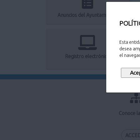
Anuncios del Ayuntamiento
POLÍTI
Esta entid
desea amp
el navegad
Registro electrónico
Conoce l
ACCE