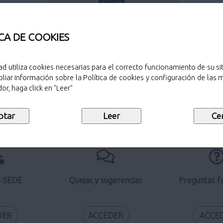
Perfil del contratante
CA DE COOKIES
ad utiliza cookies necesarias para el correcto funcionamiento de su sit
liar información sobre la Política de cookies y configuración de las
Verificación de documentos
or, haga click en "Leer"
electrónicos
a SEDE
Quejas y sugerencias
Preguntas f
DER
ACCEDER
ACCE