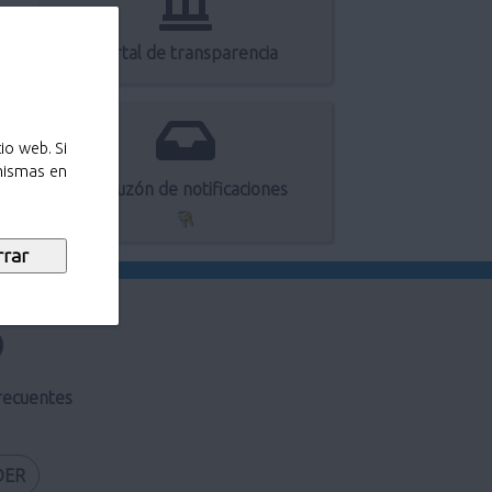
Portal de transparencia
io web. Si
 mismas en
Mi buzón de notificaciones
recuentes
DER