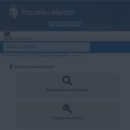
Pozuelo
Alarcón
de
ÁREA PERSONAL
09/08/2026 10:36:07
INICIO
SEDE ELECTRÓNICA
AYUNTAMIENTO DE POZUELO DE ALARCÓN
>
INICIO
INFORMACIÓN PÚBLICA
Servicios de tramitación digital
MI CARPETA
INFORMACIÓN MUNICIPAL
Búsqueda de procedimientos
AYUDA
Búsqueda de servicios