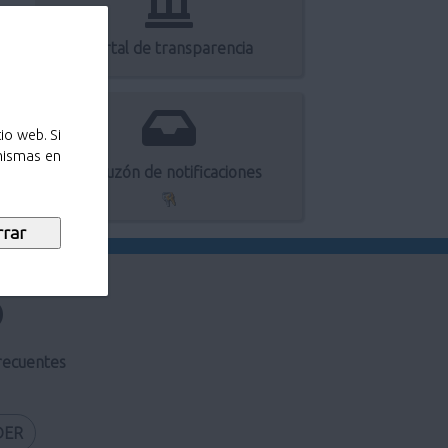
Portal de transparencia
io web. Si
 mismas en
Mi buzón de notificaciones
recuentes
DER