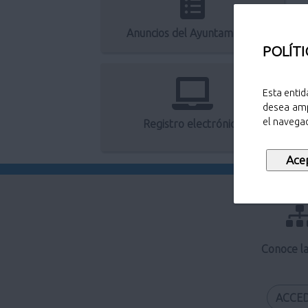
Anuncios del Ayuntamiento
POLÍTI
Esta entid
desea amp
el navegad
Registro electrónico
Conoce l
ACCE