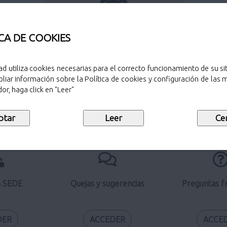
Perfil del contratante
CA DE COOKIES
ad utiliza cookies necesarias para el correcto funcionamiento de su sit
liar información sobre la Política de cookies y configuración de las
Verificación de documentos
or, haga click en "Leer"
electrónicos
a SEDE
Quejas y sugerencias
Preguntas f
DER
ACCEDER
ACCE