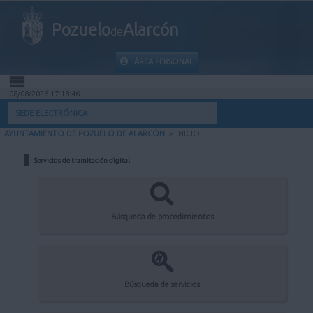
Pozuelo
Alarcón
de
ÁREA PERSONAL
08/08/2026 17:18:46
INICIO
SEDE ELECTRÓNICA
AYUNTAMIENTO DE POZUELO DE ALARCÓN
>
INICIO
INFORMACIÓN PÚBLICA
Servicios de tramitación digital
MI CARPETA
INFORMACIÓN MUNICIPAL
Búsqueda de procedimientos
AYUDA
Búsqueda de servicios