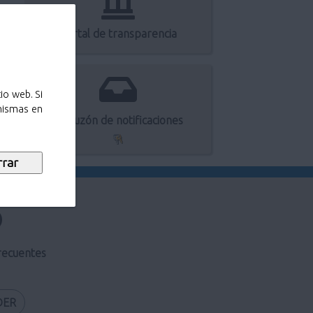
Portal de transparencia
io web. Si
 mismas en
Mi buzón de notificaciones
recuentes
DER