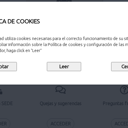
Perfil del contratante
CA DE COOKIES
ad utiliza cookies necesarias para el correcto funcionamiento de su sit
liar información sobre la Política de cookies y configuración de las
Verificación de documentos
or, haga click en "Leer"
electrónicos
a SEDE
Quejas y sugerencias
Preguntas f
DER
ACCEDER
ACCE