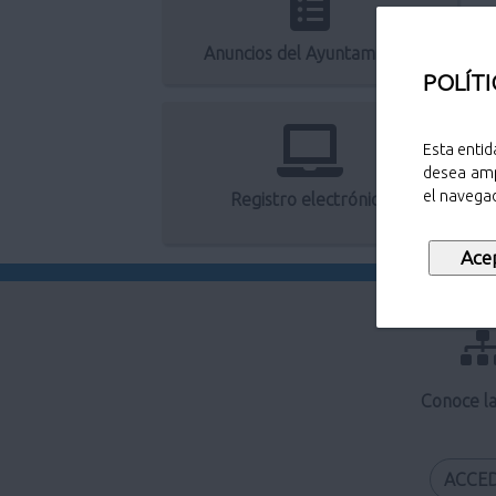
Anuncios del Ayuntamiento
POLÍTI
Esta entid
desea amp
el navegad
Registro electrónico
Conoce l
ACCE