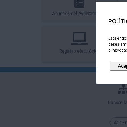
Anuncios del Ayuntamiento
POLÍTI
Esta entid
desea amp
el navegad
Registro electrónico
Conoce l
ACCE