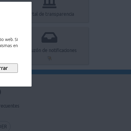
Portal de transparencia
io web. Si
 mismas en
Mi buzón de notificaciones
recuentes
DER