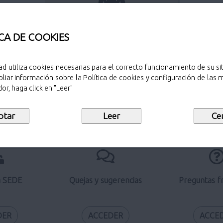
Perfil del contratante
CA DE COOKIES
ad utiliza cookies necesarias para el correcto funcionamiento de su sit
liar información sobre la Política de cookies y configuración de las
Verificación de documentos
or, haga click en "Leer"
electrónicos
a SEDE
Quejas y sugerencias
Preguntas f
DER
ACCEDER
ACCE