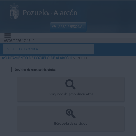
Pozuelo
Alarcón
de
ÁREA PERSONAL
08/08/2026 17:46:12
INICIO
SEDE ELECTRÓNICA
AYUNTAMIENTO DE POZUELO DE ALARCÓN
>
INICIO
INFORMACIÓN PÚBLICA
Servicios de tramitación digital
MI CARPETA
INFORMACIÓN MUNICIPAL
Búsqueda de procedimientos
AYUDA
Búsqueda de servicios