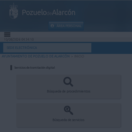
Pozuelo
Alarcón
de
ÁREA PERSONAL
10/08/2026 04:34:10
INICIO
SEDE ELECTRÓNICA
AYUNTAMIENTO DE POZUELO DE ALARCÓN
>
INICIO
INFORMACIÓN PÚBLICA
Servicios de tramitación digital
MI CARPETA
INFORMACIÓN MUNICIPAL
Búsqueda de procedimientos
AYUDA
Búsqueda de servicios