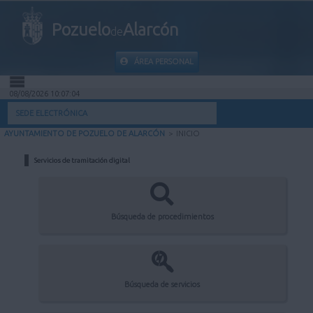
Pozuelo
Alarcón
de
ÁREA PERSONAL
08/08/2026 10:07:04
INICIO
SEDE ELECTRÓNICA
AYUNTAMIENTO DE POZUELO DE ALARCÓN
>
INICIO
INFORMACIÓN PÚBLICA
Servicios de tramitación digital
MI CARPETA
INFORMACIÓN MUNICIPAL
Búsqueda de procedimientos
AYUDA
Búsqueda de servicios