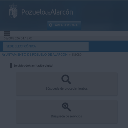
Pozuelo
Alarcón
de
ÁREA PERSONAL
08/08/2026 04:18:05
INICIO
SEDE ELECTRÓNICA
AYUNTAMIENTO DE POZUELO DE ALARCÓN
>
INICIO
INFORMACIÓN PÚBLICA
Servicios de tramitación digital
MI CARPETA
INFORMACIÓN MUNICIPAL
Búsqueda de procedimientos
AYUDA
Búsqueda de servicios