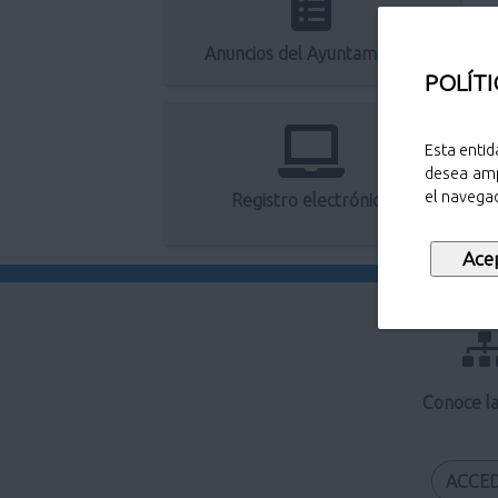
Anuncios del Ayuntamiento
POLÍTI
Esta entid
desea amp
el navegad
Registro electrónico
Conoce l
ACCE