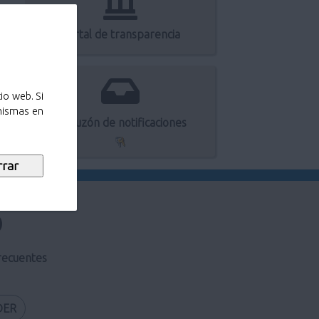
Portal de transparencia
io web. Si
 mismas en
Mi buzón de notificaciones
recuentes
DER