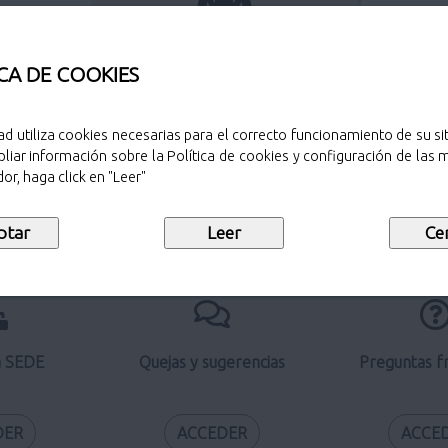
Perfil del contratante
CA DE COOKIES
ad utiliza cookies necesarias para el correcto funcionamiento de su sit
liar información sobre la Política de cookies y configuración de las
Verificación de documentos
or, haga click en "Leer"
electrónicos
a SEDE
Quejas y sugerencias
Preguntas f
DER
ACCEDER
ACCE