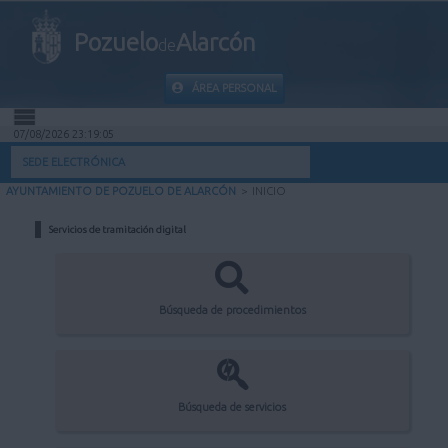
Pozuelo
Alarcón
de
ÁREA PERSONAL
07/08/2026 23:19:05
INICIO
SEDE ELECTRÓNICA
AYUNTAMIENTO DE POZUELO DE ALARCÓN
>
INICIO
INFORMACIÓN PÚBLICA
Servicios de tramitación digital
MI CARPETA
INFORMACIÓN MUNICIPAL
Búsqueda de procedimientos
AYUDA
Búsqueda de servicios