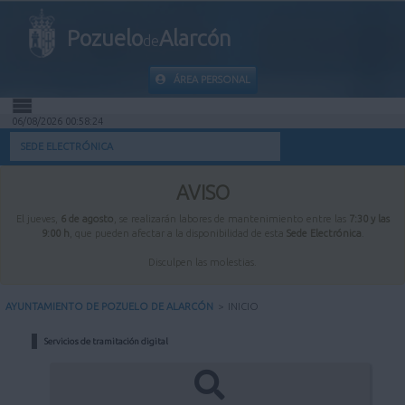
Pozuelo
Alarcón
de
ÁREA PERSONAL
06/08/2026 00:58:24
INICIO
SEDE ELECTRÓNICA
INFORMACIÓN PÚBLICA
AVISO
El jueves,
6 de agosto
, se realizarán labores de mantenimiento entre las
7:30 y las
MI CARPETA
9:00 h
, que pueden afectar a la disponibilidad de esta
Sede Electrónica
.
Disculpen las molestias.
INFORMACIÓN MUNICIPAL
AYUNTAMIENTO DE POZUELO DE ALARCÓN
>
INICIO
AYUDA
Servicios de tramitación digital