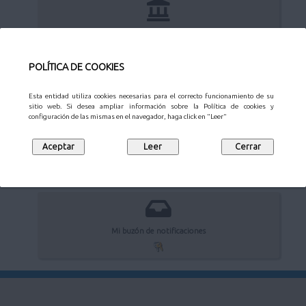
Portal de transparencia
POLÍTICA DE COOKIES
Esta entidad utiliza cookies necesarias para el correcto funcionamiento de su
Registro electrónico
sitio web. Si desea ampliar información sobre la Política de cookies y
configuración de las mismas en el navegador, haga click en "Leer"
Verificación de documentos electrónicos
Mi buzón de notificaciones