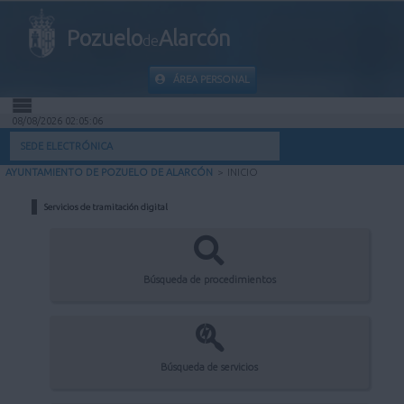
Pozuelo
Alarcón
de
ÁREA PERSONAL
08/08/2026 02:05:06
INICIO
SEDE ELECTRÓNICA
AYUNTAMIENTO DE POZUELO DE ALARCÓN
>
INICIO
INFORMACIÓN PÚBLICA
Servicios de tramitación digital
MI CARPETA
INFORMACIÓN MUNICIPAL
Búsqueda de procedimientos
AYUDA
Búsqueda de servicios