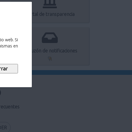
Portal de transparencia
io web. Si
 mismas en
Mi buzón de notificaciones
recuentes
DER