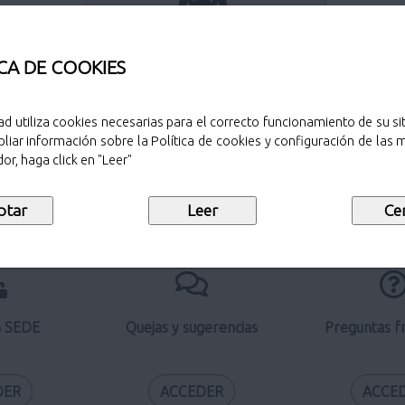
Perfil del contratante
CA DE COOKIES
ad utiliza cookies necesarias para el correcto funcionamiento de su sit
liar información sobre la Política de cookies y configuración de las
Verificación de documentos
or, haga click en "Leer"
electrónicos
a SEDE
Quejas y sugerencias
Preguntas f
DER
ACCEDER
ACCE