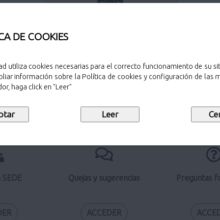
Perfil del contratante
CA DE COOKIES
ad utiliza cookies necesarias para el correcto funcionamiento de su sit
liar información sobre la Política de cookies y configuración de las
Verificación de documentos
or, haga click en "Leer"
electrónicos
a SEDE
Quejas y sugerencias
Preguntas f
DER
ACCEDER
ACCE