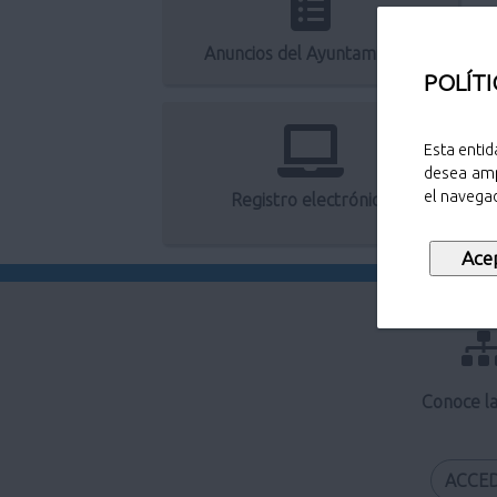
Anuncios del Ayuntamiento
POLÍTI
Esta entid
desea amp
el navegad
Registro electrónico
Conoce l
ACCE