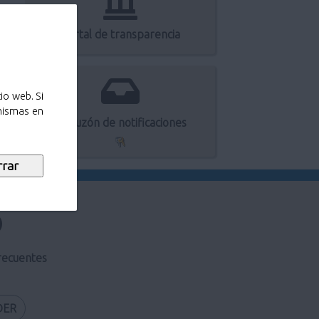
Portal de transparencia
io web. Si
 mismas en
Mi buzón de notificaciones
recuentes
DER