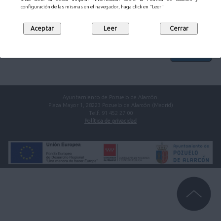
configuración de las mismas en el navegador, haga click en "Leer"
Introduzca el texto de la imagen:
Código de verificación:
Ayuntamiento de Pozuelo de Alarcón.
Plaza Mayor 1, 28223 Pozuelo de Alarcón (Madrid)
Telf. 91 452 27 00
Política de privacidad