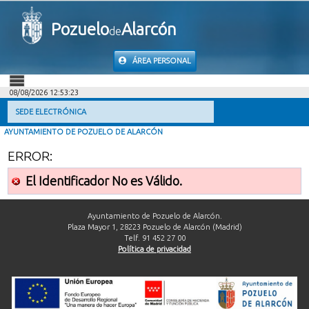
Pozuelo
Alarcón
de
ÁREA PERSONAL
08/08/2026 12:53:23
INICIO
SEDE ELECTRÓNICA
AYUNTAMIENTO DE POZUELO DE ALARCÓN
INFORMACIÓN PÚBLICA
ERROR:
MI CARPETA
El Identificador No es Válido.
INFORMACIÓN MUNICIPAL
Ayuntamiento de Pozuelo de Alarcón.
Plaza Mayor 1, 28223 Pozuelo de Alarcón (Madrid)
Telf. 91 452 27 00
AYUDA
Política de privacidad