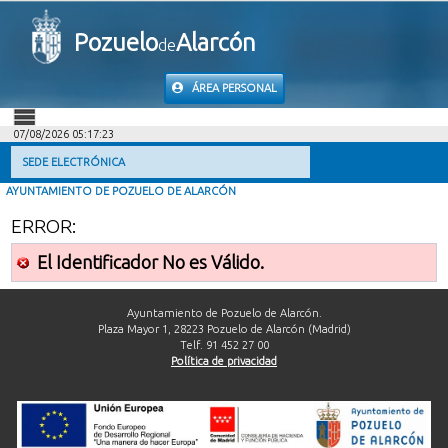
Pozuelo
Alarcón
de
ÁREA PERSONAL
07/08/2026 05:17:23
INICIO
SEDE ELECTRÓNICA
AYUNTAMIENTO DE POZUELO DE ALARCÓN
INFORMACIÓN PÚBLICA
ERROR:
MI CARPETA
El Identificador No es Válido.
INFORMACIÓN MUNICIPAL
Ayuntamiento de Pozuelo de Alarcón.
Plaza Mayor 1, 28223 Pozuelo de Alarcón (Madrid)
Telf. 91 452 27 00
AYUDA
Política de privacidad