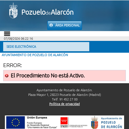
Pozuelo
Alarcón
de
ÁREA PERSONAL
07/08/2026 06:22:16
INICIO
SEDE ELECTRÓNICA
AYUNTAMIENTO DE POZUELO DE ALARCÓN
INFORMACIÓN PÚBLICA
ERROR:
MI CARPETA
El Procedimiento No está Activo.
INFORMACIÓN MUNICIPAL
Ayuntamiento de Pozuelo de Alarcón.
Plaza Mayor 1, 28223 Pozuelo de Alarcón (Madrid)
Telf. 91 452 27 00
AYUDA
Política de privacidad