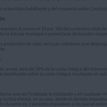
lo urbanístico habilitante y del Impuesto sobre Construc
ón:
resenten al menos el 50 por 100 del suministro total de 
rtuna licencia municipal o presentada declaración res
ara producción de calor, incluyan colectores que dispon
te.
:
ión anual, será del 50% de la cuota íntegra del impuesto
de bonificación sobre la cuota íntegra resultante en c
citarse una vez finalizada la instalación y en cualquier
 surtirá efectos, en su caso, desde el período impositivo
ión durante los 3 periodos impositivos a los que se extie