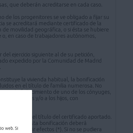
osas, que deberán acreditarse en cada caso.
 de los progenitores se ve obligado a fijar su
ncia se acreditará mediante certificado de la
 de movilidad geográfica, o si ésta se hubiere
je o, en caso de trabajadores autónomos,
 del ejercicio siguiente al de su petición,
icado expedido por la Comunidad de Madrid
.
tituye la vivienda habitual, la bonificación
luidos en el título de familia numerosa. No
n caso de fallecimiento de uno de los cónyuges,
bos cónyuges y/o a los hijos, con
que figure en el título del certificado aportado.
disfrutar de esta bonificación deberá
io web. Si
e deba surtir efectos (*). Si no se pudiera