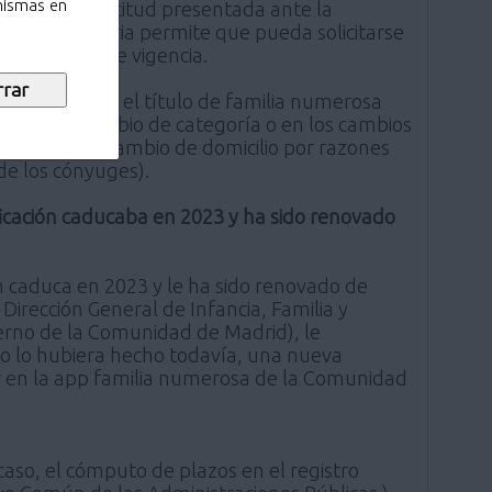
 mismas en
icante, la solicitud presentada ante la
 de la materia permite que pueda solicitarse
e su período de vigencia.
os en los que el título de familia numerosa
uestos de cambio de categoría o en los cambios
riormente (cambio de domicilio por razones
de los cónyuges).
ificación caducaba en 2023 y ha sido renovado
ón caduca en 2023 y le ha sido renovado de
irección General de Infancia, Familia y
ierno de la Comunidad de Madrid), le
no lo hubiera hecho todavía, una nueva
er en la app familia numerosa de la Comunidad
 caso, el cómputo de plazos en el registro