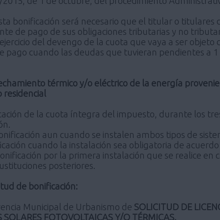
39/2015, de 1 de octubre, del procedimiento Administrat
ta bonificación será necesario que el titular o titulares
nte de pago de sus obligaciones tributarias y no tribut
ejercicio del devengo de la cuota que vaya a ser objeto 
de pago cuando las deudas que tuvieran pendientes a 1
vechamiento térmico y/o eléctrico de la energía proven
 residencial
ación de la cuota íntegra del impuesto, durante los tres
ón.
onificación aun cuando se instalen ambos tipos de sistem
icación cuando la instalación sea obligatoria de acuerdo
bonificación por la primera instalación que se realice e
ustituciones posteriores.
itud de bonificación:
erencia Municipal de Urbanismo de
SOLICITUD DE LICE
S SOLARES FOTOVOLTAICAS Y/O TÉRMICAS.