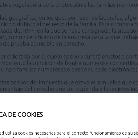
mativa reguladora de la protección a las familias numer
ad geográfica, en los que, por razones laborales, alguno
icipio distinto al del resto de la familia. Esta circunsta
tada del IRPF, en la que se haya consignado la situación
ad, con un certificado de la empresa para la que traba
 de prueba admisible en derecho.
r solicitada por el sujeto pasivo y surtirá efectos a partir
l momento la condición de familia numerosa con certif
u App familias numerosas o desde su sede electrónica)
etos pasivos del impuesto que grava el inmueble que cons
porcentaje del derecho que corresponda a los sujetos inc
 nulidad, separación o divorcio matrimonial, así como e
á sobre la totalidad del porcentaje que corresponda a am
llos se encuentre incluido en dicho título.
CA DE COOKIES
rá hasta el ejercicio de la fecha de validez o caducidad 
uzca alguna variación en los requisitos necesarios para 
ad utiliza cookies necesarias para el correcto funcionamiento de su sit
citud de bonificación antes del 1 de enero del año en qu