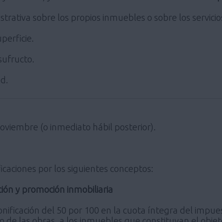
trativa sobre los propios inmuebles o sobre los servicio
perficie.
sufructo.
d.
oviembre (o inmediato hábil posterior).
caciones por los siguientes conceptos:
ción y promoción inmobiliaria
ificación del 50 por 100 en la cuota íntegra del impuest
io de las obras, a los inmuebles que constituyan el obje