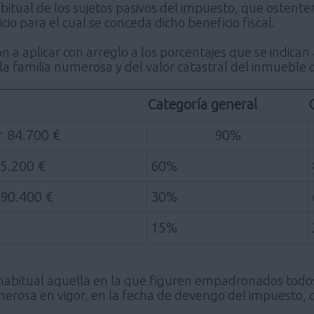
abitual de los sujetos pasivos del impuesto, que ostente
icio para el cual se conceda dicho beneficio fiscal.
ón a aplicar con arreglo a los porcentajes que se indica
 familia numerosa y del valor catastral del inmueble o
Categoría general
 84.700 €
90%
45.200 €
60%
290.400 €
30%
15%
habitual aquella en la que figuren empadronados todos 
umerosa en vigor, en la fecha de devengo del impuesto, c