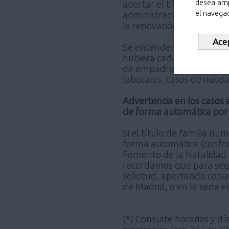
desea amp
aportar el título renovado
el navegad
administración debidamen
la renovación del título d
Se entenderá que se han p
hubiera caducado, en los 
de empadronamiento que c
laborales, casos de nulida
Advertencia en los casos e
de forma automática por
Si el título de familia nu
forma automática (conform
Fomento de la Natalidad y
recordamos que para segui
solicitud, aportando copi
de Madrid, o en la sede e
(*) Consulte horarios y dí