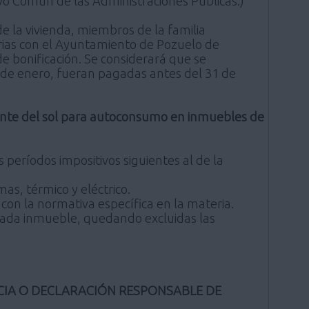
ivo Común de las Administraciones Públicas.)
 de la vivienda, miembros de la familia
arias con el Ayuntamiento de Pozuelo de
de bonificación. Se considerará que se
 de enero, fueran pagadas antes del 31 de
iente del sol para autoconsumo en inmuebles de
 períodos impositivos siguientes al de la
as, térmico y eléctrico.
 con la normativa específica en la materia.
n cada inmueble, quedando excluidas las
NCIA O DECLARACIÓN RESPONSABLE DE