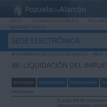
Pozuelo
Alarcón
de
INICIO
INFORMACIÓN PÚBLICA
MI CARP
08/08/2026 16:50:13
SEDE ELECTRÓNICA
AYUNTAMIENTO DE POZUELO DE ALARCÓN
>
INICIO
>
IBI: LIQUIDACIÓN DEL IMPU
Información
Documentación
Ficheros anexos
Tr
Información
El pago del IBI (Impuesto
bienes inmuebles rústico