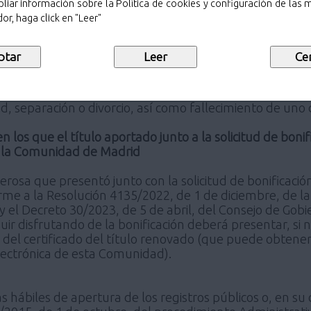
liar información sobre la Política de cookies y configuración de las
, por no haber sido aún emitido, se admitirá como justif
or, haga click en "Leer"
te registrada. Se recuerda que la normativa reguladora
e familia en los tres meses anteriores a la finalización d
roducido variaciones, entre otros supuestos, en aquell
supuestos de cambio de domicilio, así como en los sup
onstituyan alguna de las excepciones señaladas ante
d, separación o divorcio, así como fallecimiento de uno 
n los que el título aportado junto a la solicitud de bon
 la Comunidad de Madrid
merosa que presentó junto con la solicitud de bonificaci
e a la Resolución 4135/2022, de 1 de diciembre, de la D
 el Decreto 30/2023, de 5 de abril, del Consejo de Gob
r disfrutando de la bonificación deberá presentar, si 
a del certificado del título renovado (que puede obten
lectrónica de esta Comunidad).
as hábiles de apertura de los registros públicos o, en su