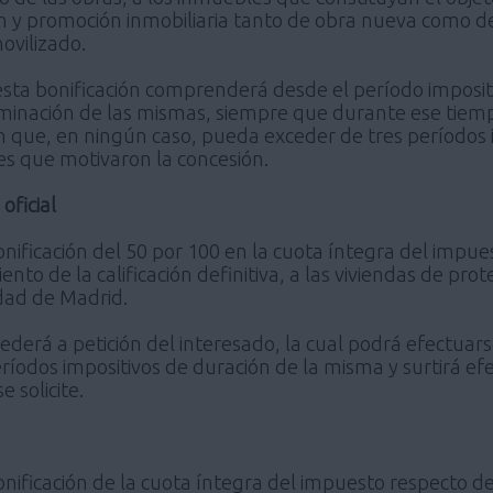
n y promoción inmobiliaria tanto de obra nueva como de 
ovilizado.
 esta bonificación comprenderá desde el período impositi
erminación de las mismas, siempre que durante ese tiemp
sin que, en ningún caso, pueda exceder de tres períodos 
s que motivaron la concesión.
oficial
ificación del 50 por 100 en la cuota íntegra del impues
ento de la calificación definitiva, a las viviendas de prot
dad de Madrid.
cederá a petición del interesado, la cual podrá efectua
ríodos impositivos de duración de la misma y surtirá efe
 solicite.
ificación de la cuota íntegra del impuesto respecto d