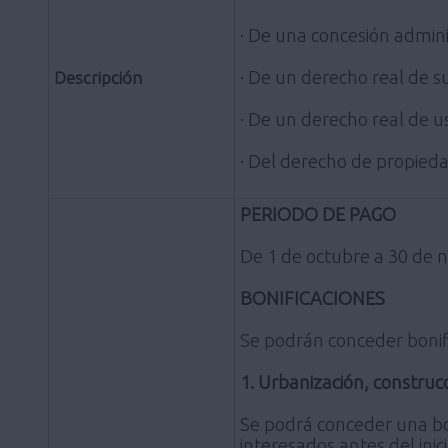
· De una concesión adminis
· De un derecho real de su
Descripción
· De un derecho real de u
· Del derecho de propieda
PERIODO DE PAGO
De 1 de octubre a 30 de n
BONIFICACIONES
Se podrán conceder bonifi
1. Urbanización, construc
Se podrá conceder una bon
interesados antes del inic