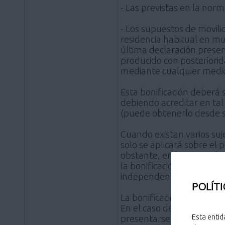
- Las previstas en la nor
- Los supuestos de movilid
residencia habitual en mun
última declaración presen
producido con posteriorid
mediante cualquier medio
Esta bonificación deberá se
debiendo acreditar en ta
(puede obtenerlo desde s
Cuando existan varios suj
solo se aplicará sobre el 
obstante, en los casos de
la bonificación se aplicar
independencia de cuál de e
POLÍTI
La bonificación se concede
En el caso de que se prod
Esta entid
presentarse una nueva soli